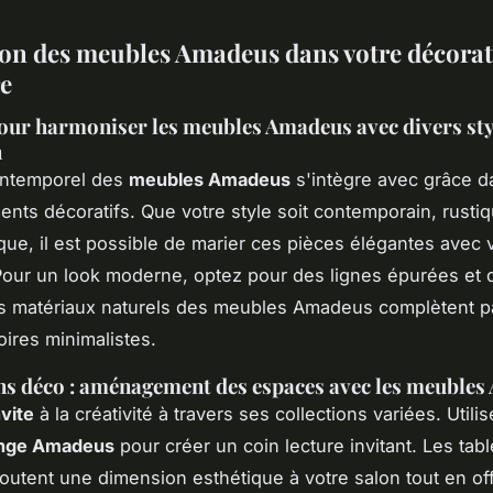
ion des meubles Amadeus dans votre décora
re
our harmoniser les meubles Amadeus avec divers sty
n
intemporel des
meubles Amadeus
s'intègre avec grâce d
nts décoratifs. Que votre style soit contemporain, rusti
e, il est possible de marier ces pièces élégantes avec 
 Pour un look moderne, optez pour des lignes épurées et 
s matériaux naturels des meubles Amadeus complètent p
ires minimalistes.
ns déco : aménagement des espaces avec les meuble
vite
à la créativité à travers ses collections variées. Utili
ounge Amadeus
pour créer un coin lecture invitant. Les tab
utent une dimension esthétique à votre salon tout en of