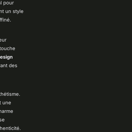
al pour
nt un style
ffiné.
eur
 touche
esign
rant des
thétisme.
t une
charme
 se
henticité.