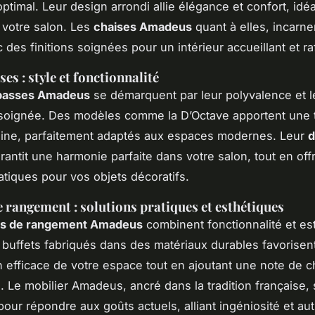
ptimal. Leur design arrondi allie élégance et confort, idé
votre salon. Les
chaises Amadeus
quant à elles, incarne
 des finitions soignées pour un intérieur accueillant et ra
es : style et fonctionnalité
 basses Amadeus
se démarquent par leur polyvalence et l
 soignée. Des modèles comme la D’Octave apportent une
ine, parfaitement adaptés aux espaces modernes. Leur
d
rantit une harmonie parfaite dans votre salon, tout en off
atiques pour vos objets décoratifs.
 rangement : solutions pratiques et esthétiques
s de rangement Amadeus
combinent fonctionnalité et es
 buffets fabriqués dans des matériaux durables favorisen
n efficace de votre espace tout en ajoutant une note de 
. Le mobilier Amadeus, ancré dans la tradition française,
our répondre aux goûts actuels, alliant ingéniosité et aut