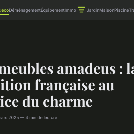
Déco
Déménagement
Équipement
Immo
Jardin
Maison
Piscine
Tr
 meubles amadeus : l
ition française au
vice du charme
ars 2025 — 4 min de lecture