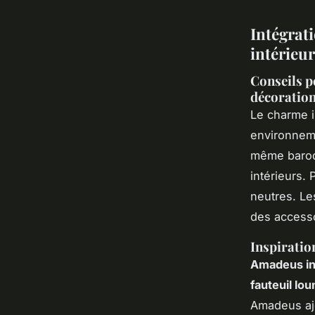
Intégrat
intérieu
Conseils p
décoratio
Le charme 
environneme
même baroqu
intérieurs.
neutres. Le
des accesso
Inspiratio
Amadeus in
fauteuil l
Amadeus ajo