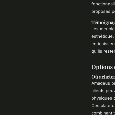
fonctionnal
proposés po
Témoignage
Les meuble
esthétique.
enrichissent
qu'ils rest
Options d
Où acheter
Amadeus pr
clients peu
physiques o
Ces platefo
combinant t