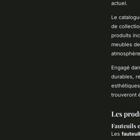
actuel.
Le catalog
de collecti
produits in
meubles de 
atmosphère 
Engagé dan
durables, r
esthétiques
trouveront 
Les prod
Fauteuils e
Les
fauteu