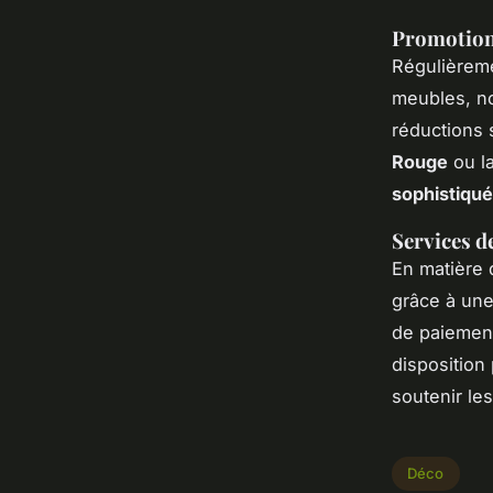
Promotions
Régulièrem
meubles, n
réductions 
Rouge
ou l
sophistiqu
Services de
En matière
grâce à un
de paiement
disposition
soutenir le
Déco