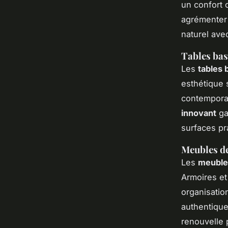
un confort o
agrémenter 
naturel avec
Tables bass
Les
tables
esthétique
contempora
innovant
ga
surfaces pr
Meubles de
Les
meuble
Armoires et
organisatio
authentique
renouvelle p