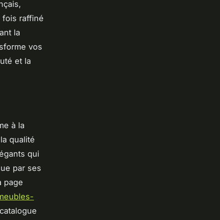
nçais,
fois raffiné
ant la
nsforme vos
té et la
me à la
la qualité
légants qui
gue par ses
La page
-meubles-
 catalogue