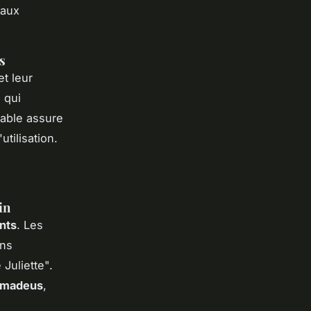
iaux
s
t leur
 qui
rable assure
tilisation.
in
nts
. Les
ins
Juliette".
 Amadeus
,