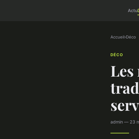
Actu
Accueil
›
Déco
DÉCO
Les
trad
ser
admin — 23 m