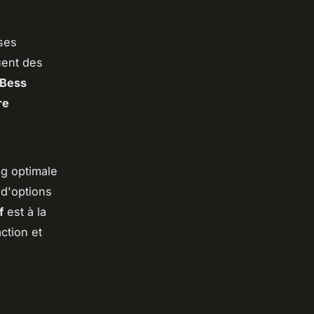
ses
uent des
 Bess
re
g optimale
 d'options
f
est à la
action et