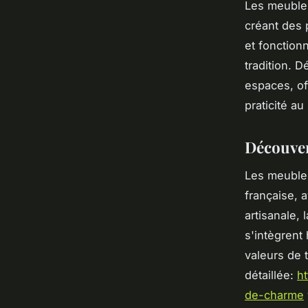
Les meubles
créant des p
et fonctionn
tradition. 
espaces, of
praticité au
Découve
Les meubles
française, a
artisanale,
s'intègrent
valeurs de 
détaillée:
h
de-charme