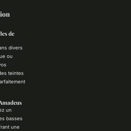
tion
les de
ans divers
que ou
vos
des teintes
arfaitement
s Amadeus
sez un
les basses
frant une