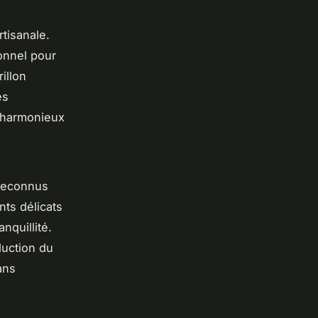
rtisanale.
ionnel pour
illon
es
s harmonieux
reconnus
ts délicats
nquillité.
duction du
ans