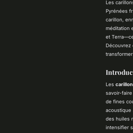
Les carillo
Pyrénées fr
carillon, e
méditation 
et Terra—ce
Découvrez c
transformer
Introduc
Les
carillo
savoir-fair
de fines co
acoustique 
des huiles 
intensifier