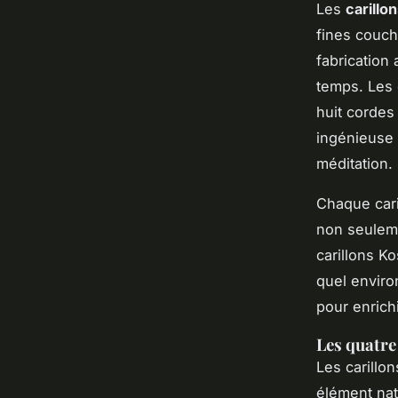
Les
carillo
fines couc
fabrication 
temps. Les 
huit cordes
ingénieuse
méditation.
Chaque cari
non seuleme
carillons K
quel enviro
pour enrichi
Les quatre
Les carillo
élément natu