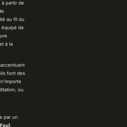
 à partir de
de
té au fil du
, équipé de
ture
t à la
 accentuant
ils font des
 n'importe
itation, ou
ée par un
(Feu)
.