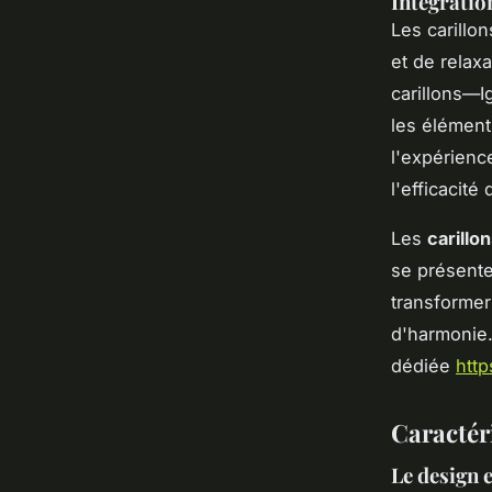
Intégratio
Les carillo
et de relax
carillons—I
les élément
l'expérienc
l'efficacit
Les
carillo
se présente
transformer
d'harmonie.
dédiée
http
Caractéri
Le design e