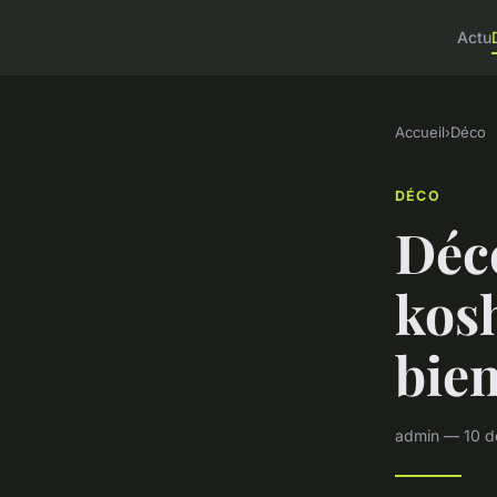
Actu
Accueil
›
Déco
DÉCO
Déco
kosh
bien
admin — 10 d