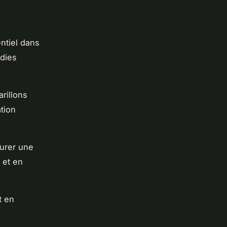
entiel dans
odies
rillons
tion
aurer une
 et en
t en