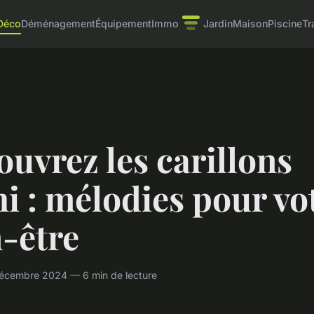
Déco
Déménagement
Équipement
Immo
Jardin
Maison
Piscine
Tr
uvrez les carillons
i : mélodies pour vo
-être
écembre 2024 — 6 min de lecture