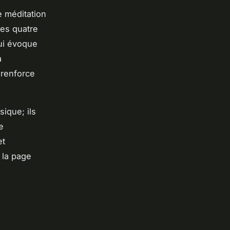
e méditation
des quatre
qui évoque
à
 renforce
ique; ils
e
et
 la page