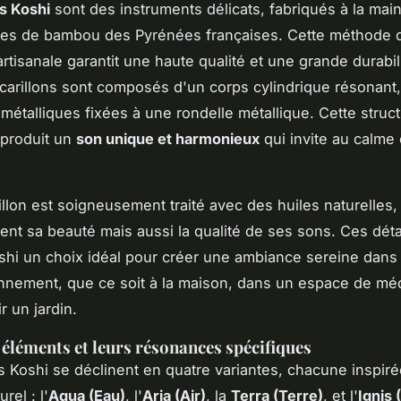
ns Koshi
sont des instruments délicats, fabriqués à la main
hes de bambou des Pyrénées françaises. Cette méthode 
artisanale garantit une haute qualité et une grande durabili
carillons sont composés d'un corps cylindrique résonant
 métalliques fixées à une rondelle métallique. Cette struc
 produit un
son unique et harmonieux
qui invite au calme e
llon est soigneusement traité avec des huiles naturelles,
nt sa beauté mais aussi la qualité de ses sons. Ces déta
oshi un choix idéal pour créer une ambiance sereine dans
nnement, que ce soit à la maison, dans un espace de méd
r un jardin.
 éléments et leurs résonances spécifiques
ns Koshi se déclinent en quatre variantes, chacune inspir
rel : l'
Aqua (Eau)
, l'
Aria (Air)
, la
Terra (Terre)
, et l'
Ignis 