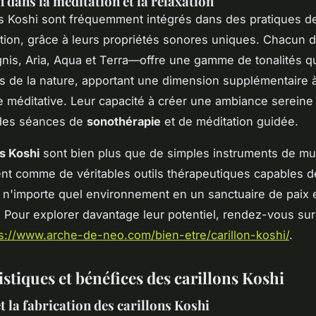
n dans la méditation et la relaxation
ns Koshi sont fréquemment intégrés dans des pratiques d
ation, grâce à leurs propriétés sonores uniques. Chacun 
gnis, Aria, Aqua et Terra—offre une gamme de tonalités 
s de la nature, apportant une dimension supplémentaire 
e méditative. Leur capacité à créer une ambiance sereine
é des séances de
sonothérapie
et de méditation guidée.
ns Koshi
sont bien plus que de simples instruments de mus
nt comme de véritables outils thérapeutiques capables d
 n'importe quel environnement en un sanctuaire de paix 
 Pour explorer davantage leur potentiel, rendez-vous sur
s://www.arche-de-neo.com/bien-etre/carillon-koshi/
.
stiques et bénéfices des carillons Koshi
t la fabrication des carillons Koshi