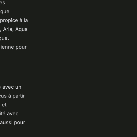
des
aque
propice à la
, Aria, Aqua
que.
dienne pour
s avec un
us à partir
 et
ité avec
 aussi pour