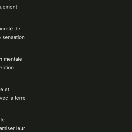
quement
 pureté de
e sensation
on mentale
eption
té et
ec la terre
ule
namiser leur