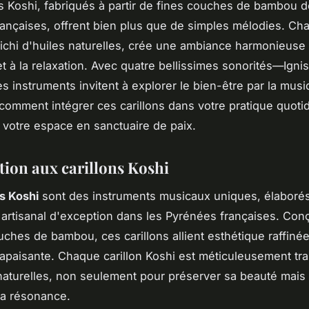
ns Koshi, fabriqués à partir de fines couches de bambou 
ançaises, offrent bien plus que de simples mélodies. Ch
nrichi d'huiles naturelles, crée une ambiance harmonieuse 
et à la relaxation. Avec quatre bellissimes sonorités—Ignis
s instruments invitent à explorer le bien-être par la musi
omment intégrer ces carillons dans votre pratique quoti
 votre espace en sanctuaire de paix.
tion aux carillons Koshi
ns Koshi
sont des instruments musicaux uniques, élaboré
e artisanal d'exception dans les Pyrénées françaises. Conç
uches de bambou, ces carillons allient esthétique raffinée
apaisante. Chaque carillon Koshi est méticuleusement tra
naturelles, non seulement pour préserver sa beauté mais
 sa résonance.