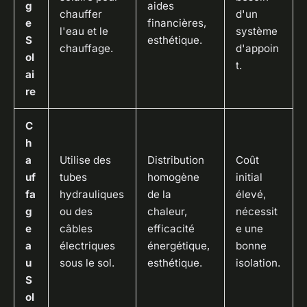
g
aides
chauffer
d'un
e
financières,
l'eau et le
système
S
esthétique.
chauffage.
d'appoin
ol
t.
ai
re
C
h
a
Utilise des
Distribution
Coût
uf
tubes
homogène
initial
fa
hydrauliques
de la
élevé,
g
ou des
chaleur,
nécessit
e
câbles
efficacité
e une
a
électriques
énergétique,
bonne
u
sous le sol.
esthétique.
isolation.
S
ol