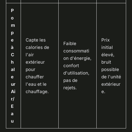
P
o
m
p
e
Capte les
Prix
Faible
à
calories de
initial
consommati
C
l'air
élevé,
on d'énergie,
h
extérieur
bruit
confort
al
pour
possible
d'utilisation,
e
chauffer
de l'unité
pas de
ur
l'eau et le
extérieur
rejets.
Ai
chauffage.
e.
r/
E
a
u