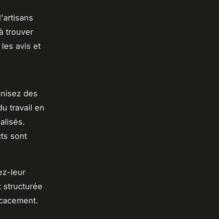
'artisans
à trouver
les avis et
anisez des
u travail en
alisés.
ts sont
ez-leur
t structurée
icacement.