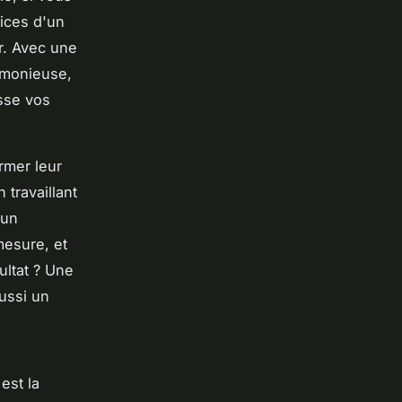
vices d'un
ur. Avec une
rmonieuse,
asse vos
rmer leur
travaillant
'un
mesure, et
ultat ? Une
ussi un
est la