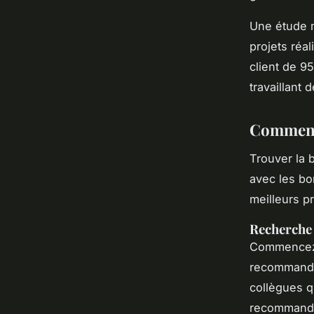
Une étude 
projets réa
client de 9
travaillant
Comment 
Trouver la 
avec les bo
meilleurs p
Recherche
Commencez 
recommandat
collègues q
recommandat