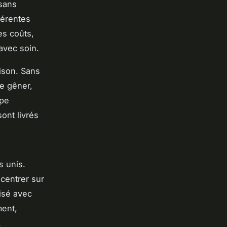
isans
férentes
es coûts,
avec soin.
ison. Sans
se gêner,
ipe
ont livrés
s unis.
centrer sur
isé avec
ment,
.