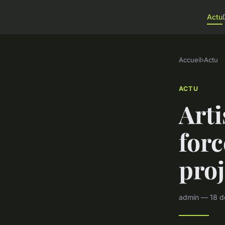
Actu
Accueil
›
Actu
ACTU
Arti
forc
proj
admin — 18 d