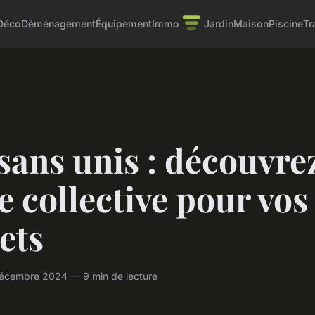
Déco
Déménagement
Équipement
Immo
Jardin
Maison
Piscine
Tr
sans unis : découvrez
e collective pour vos
ets
écembre 2024 — 9 min de lecture