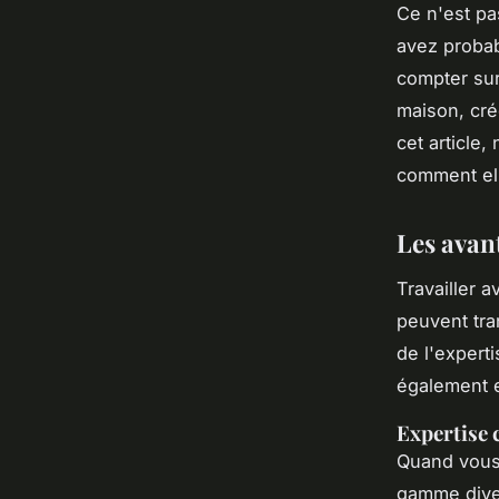
Ce n'est pas
avez probab
compter sur
maison, cré
cet article
comment ell
Les avant
Travailler 
peuvent tra
de l'expert
également en
Expertise
Quand vous 
gamme dive