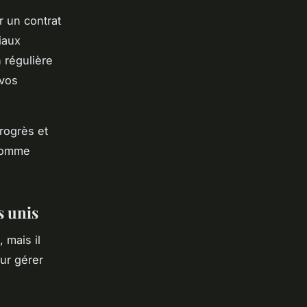
r un contrat
riaux
 régulière
 vos
rogrès et
 comme
s unis
 mais il
our gérer