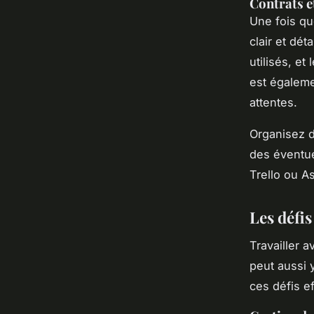
Contrats 
Une fois qu
clair et dét
utilisés, e
est égaleme
attentes.
Organisez d
des éventue
Trello
ou
A
Les défis
Travailler 
peut aussi 
ces défis e