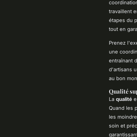
coordinatio
travaillent 
étapes du p
tout en gar
Prenez l'ex
une coordin
entraînant 
d'artisans u
au bon mome
Qualité su
La
qualité
es
Quand les p
les moindre
soin et pré
garantissant