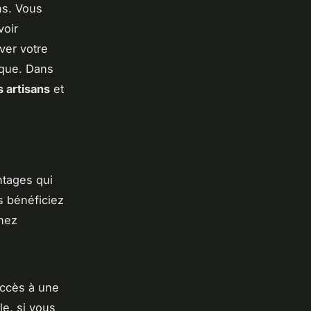
ans. Vous
voir
ver votre
ique. Dans
s artisans
et
tages qui
s bénéficiez
gnez
accès à une
e, si vous